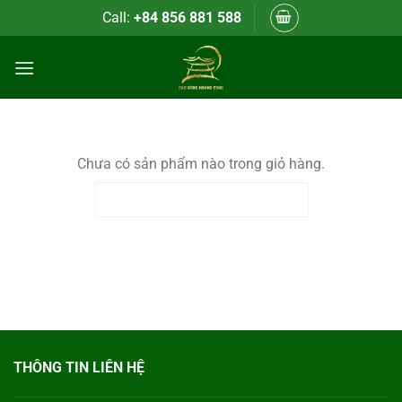
Bỏ
Call:
+84 856 881 588
qua
nội
dung
Chưa có sản phẩm nào trong giỏ hàng.
QUAY TRỞ LẠI CỬA HÀNG
THÔNG TIN LIÊN HỆ