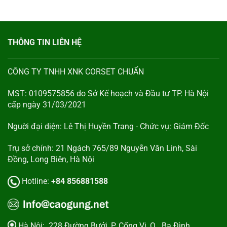
THÔNG TIN LIÊN HỆ
CÔNG TY TNHH XNK CORSET CHUẨN
MST: 0109575856 do Sở Kế hoạch và Đầu tư TP. Hà Nội
cấp ngày 31/03/2021
Nguời đại diện: Lê Thị Huyền Trang - Chức vụ: Giám Đốc
Trụ sở chính: 21 Ngách 765/89 Nguyễn Văn Linh, Sài
Đồng, Long Biên, Hà Nội
Hotline:
+84 856881588
Hà Nội:
228 Đường Bưởi, P. Cống Vị, Q. Ba Đình