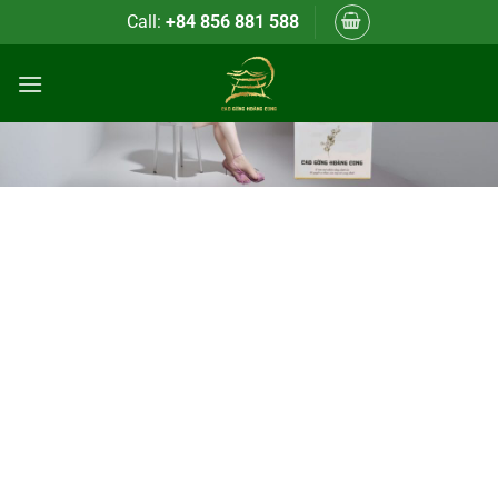
Bỏ
Call:
+84 856 881 588
qua
CỬA HÀNG CAO
nội
GỪNG
dung