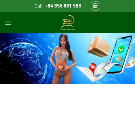
Bỏ
Call:
+84 856 881 588
qua
nội
dung
HƯỚNG DẪN MUA HÀNG TẠI CAO
GỪNG