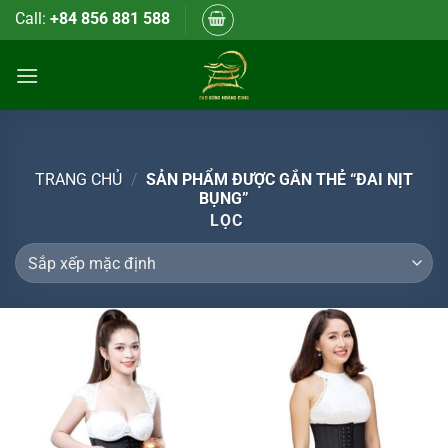
Bỏ
Call:
+84 856 881 588
qua
nội
dung
TRANG CHỦ
/
SẢN PHẨM ĐƯỢC GẮN THẺ “ĐAI NỊT
BỤNG”
LỌC