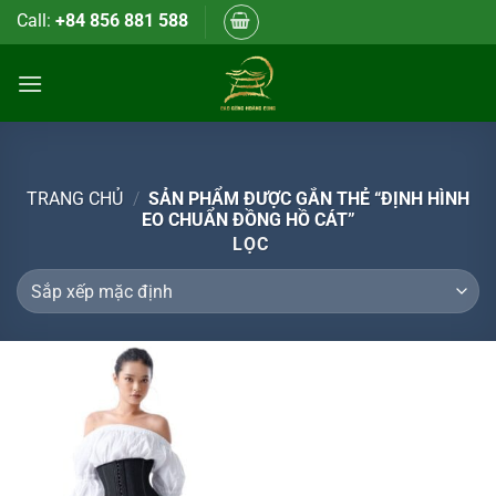
Bỏ
Call:
+84 856 881 588
qua
nội
dung
TRANG CHỦ
/
SẢN PHẨM ĐƯỢC GẮN THẺ “ĐỊNH HÌNH
EO CHUẨN ĐỒNG HỒ CÁT”
LỌC