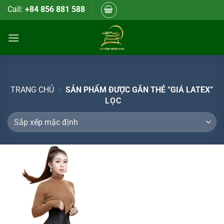
Bỏ
Call:
+84 856 881 588
qua
nội
dung
TRANG CHỦ
/
SẢN PHẨM ĐƯỢC GẮN THẺ “GIÁ LATEX”
LỌC