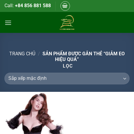
Bỏ
Call:
+84 856 881 588
qua
nội
dung
TRANG CHỦ
/
SẢN PHẨM ĐƯỢC GẮN THẺ “GIẢM EO
HIỆU QUẢ”
LỌC