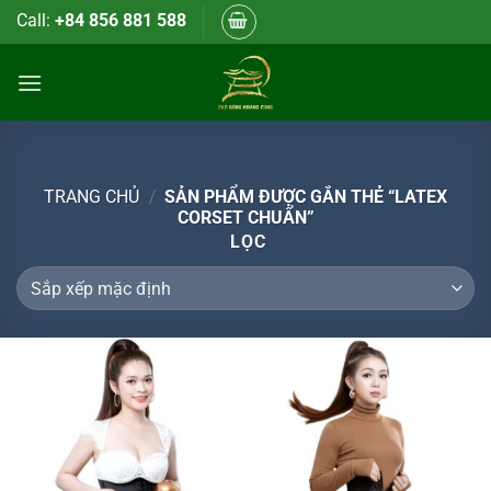
Bỏ
Call:
+84 856 881 588
qua
nội
dung
TRANG CHỦ
/
SẢN PHẨM ĐƯỢC GẮN THẺ “LATEX
CORSET CHUẨN”
LỌC