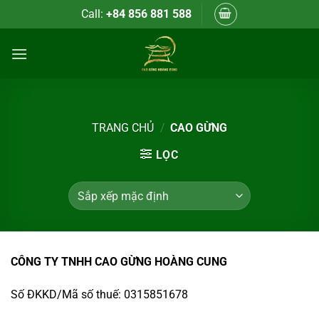
Bỏ
Call:
+84 856 881 588
qua
nội
dung
TRANG CHỦ
/
CAO GỪNG
LỌC
CÔNG TY TNHH CAO GỪNG HOÀNG CUNG
Số ĐKKD/Mã số thuế: 0315851678