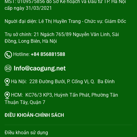
MST: 0109575856 do Sở Kế hoạch và Đầu tư TP. Hà Nội
cấp ngày 31/03/2021
Nguời đại diện: Lê Thị Huyền Trang - Chức vụ: Giám Đốc
Trụ sở chính: 21 Ngách 765/89 Nguyễn Văn Linh, Sài
Đồng, Long Biên, Hà Nội
Hotline:
+84 856881588
Hà Nội:
228 Đường Bưởi, P. Cống Vị, Q. Ba Đình
HCM:
KC76/3 KP3, Huỳnh Tấn Phát, Phường Tân
Thuận Tây, Quận 7
ĐIỀU KHOẢN-CHÍNH SÁCH
Điều khoản sử dụng