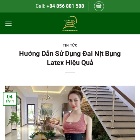
Bỏ
Call:
+84 856 881 588
qua
nội
dung
TIN TỨC
Hướng Dẫn Sử Dụng Đai Nịt Bụng
Latex Hiệu Quả
04
Th11