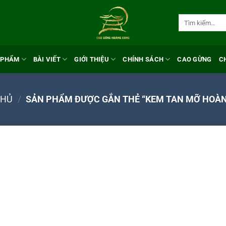
Tìm
kiếm:
 PHẨM
BÀI VIẾT
GIỚI THIỆU
CHÍNH SÁCH
CAO GỪNG
C
CHỦ
/
SẢN PHẨM ĐƯỢC GẮN THẺ “KEM TAN MỠ HOÀ