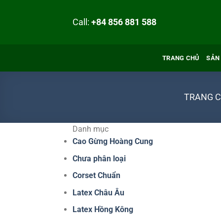
B
ỏ
Call:
+84 856 881 588
q
u
a
TRANG CHỦ
SẢN
n
ộ
i
TRANG 
d
u
Danh mục
n
Cao Gừng Hoàng Cung
g
Chưa phân loại
Corset Chuẩn
Latex Châu Âu
Latex Hồng Kông