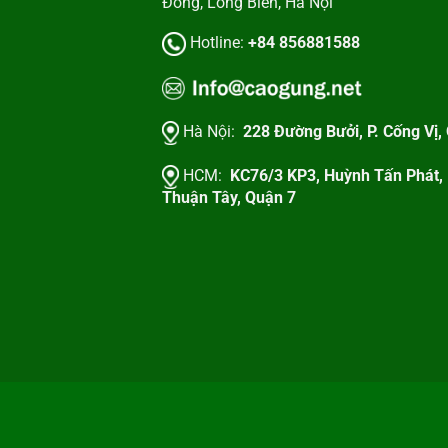
Đồng, Long Biên, Hà Nội
Hotline:
+84 856881588
Hà Nội:
228 Đường Bưởi, P. Cống Vị,
HCM:
KC76/3 KP3, Huỳnh Tấn Phát,
Thuận Tây, Quận 7