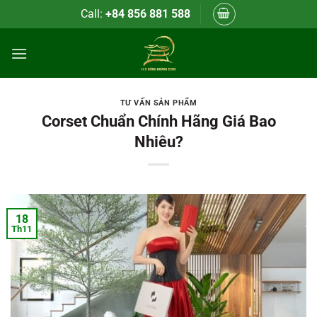
Bỏ
Call:
+84 856 881 588
qua
nội
dung
TƯ VẤN SẢN PHẨM
Corset Chuẩn Chính Hãng Giá Bao
Nhiêu?
18
Th11