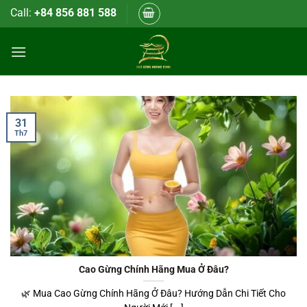
Bỏ
Call:
+84 856 881 588
qua
nội
dung
31
Th7
Cao Gừng Chính Hãng Mua Ở Đâu?
🌿 Mua Cao Gừng Chính Hãng Ở Đâu? Hướng Dẫn Chi Tiết Cho