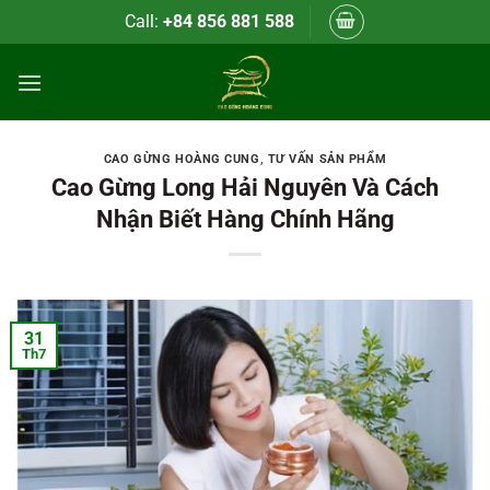
Bỏ
Call:
+84 856 881 588
qua
nội
dung
CAO GỪNG HOÀNG CUNG
,
TƯ VẤN SẢN PHẨM
Cao Gừng Long Hải Nguyên Và Cách
Nhận Biết Hàng Chính Hãng
31
Th7